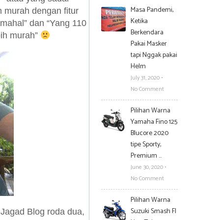
Masa Pandemi,
h murah dengan fitur
Ketika
h mahal” dan “Yang 110
Berkendara
bih murah”
Pakai Masker
tapi Nggak pakai
Helm
July 31, 2020
•
No Comment
Pilihan Warna
Yamaha Fino 125
Blucore 2020
tipe Sporty,
Premium …
June 30, 2020
•
No Comment
Pilihan Warna
Suzuki Smash FI
 Jagad Blog roda dua,