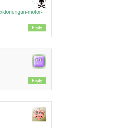
/klonengan-motor-
Reply
Reply