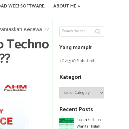
AD WEE! SOFTWARE
ABOUT ME
Pantaskah Kecewa ??
o Techno
Yang mampir
??
1,021,510 Sobat hits
Kategori
Kategori
Recent Posts
Jualan Fashion
Wanita? Inilah