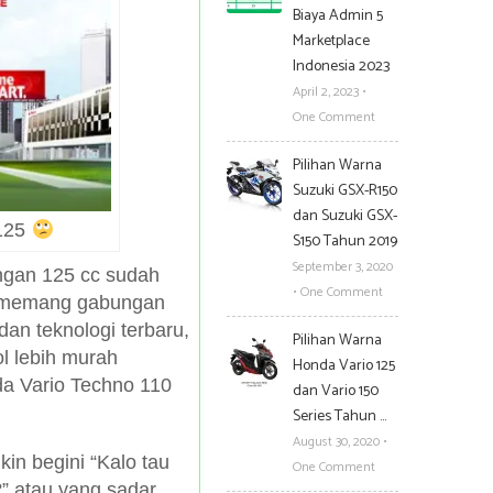
Biaya Admin 5
Marketplace
Indonesia 2023
April 2, 2023
•
One Comment
Pilihan Warna
Suzuki GSX-R150
dan Suzuki GSX-
 125
S150 Tahun 2019
September 3, 2020
ngan 125 cc sudah
•
One Comment
ya memang gabungan
an teknologi terbaru,
Pilihan Warna
ol lebih murah
Honda Vario 125
a Vario Techno 110
dan Vario 150
Series Tahun …
August 30, 2020
•
in begini “Kalo tau
One Comment
?” atau yang sadar