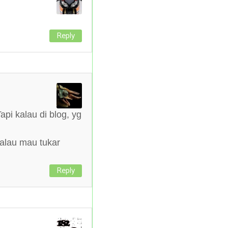
Reply
pi kalau di blog, yg
alau mau tukar
Reply