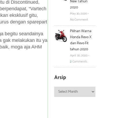
New Tahun
u di Discontinued,
2020
berpendapat, “Vartech
May 30, 2020
•
kan eksklusif gitu,
No Comment
 lurus dengan sparepart
Pilihan Warna
ga begitu seandainya
Honda Revo X
a gak melakukan itu ya
dan Revo Fit
baik, moga aja AHM
tahun 2020
April 30, 2020
•
2
Comments
Arsip
Arsip