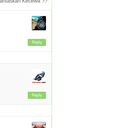
antaskah Kecewa ??”
Reply
Reply