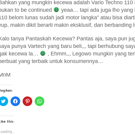
Bahkan yang mungkin kecewa adalah Vario Techno 110 it
bukan to be continued
yeaa… tapi ada juga lho yang 
110 belom lunas sudah jadi motor langka” atau bisa diarti
yup, makin dikit berarti makin eksklusif, dan berbanding
Kalo tanya Pantaskah Kecewa? Pantas aja, saya pun ju
saya punya Vartech yang baru beli,,, tapi berhubung say
gak kecewa la…
, Ehmm,,, Legowo mungkin yang ter
berbuat yang terbaik untuk konsumennya…
MnM
Bagikan:
C
C
C
C
l
l
l
l
i
i
i
i
c
c
c
c
k
k
k
k
t
t
t
t
Like this:
o
o
o
o
s
s
s
s
h
h
h
h
Loading...