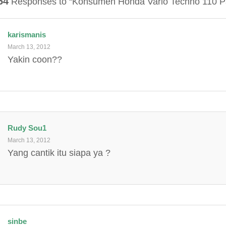
54
Responses to “Konsumen Honda Vario Techno 110 P
karismanis
March 13, 2012
Yakin coon??
Rudy Sou1
March 13, 2012
Yang cantik itu siapa ya ?
sinbe