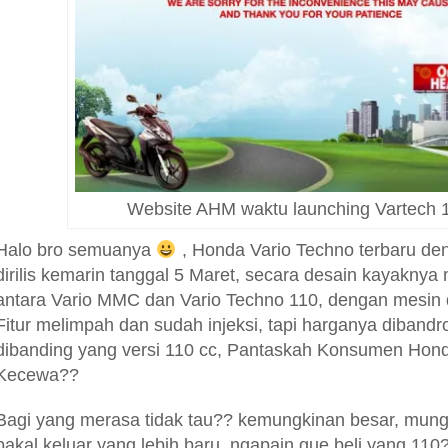
Website AHM waktu launching Vartech
Halo bro semuanya
, Honda Vario Techno terbaru de
dirilis kemarin tanggal 5 Maret, secara desain kayakn
antara Vario MMC dan Vario Techno 110, dengan mesin d
Fitur melimpah dan sudah injeksi, tapi harganya dibandr
dibanding yang versi 110 cc, Pantaskah Konsumen Hond
Kecewa??
Bagi yang merasa tidak tau?? kemungkinan besar, mungk
bakal keluar yang lebih baru, ngapain gue beli yang 110