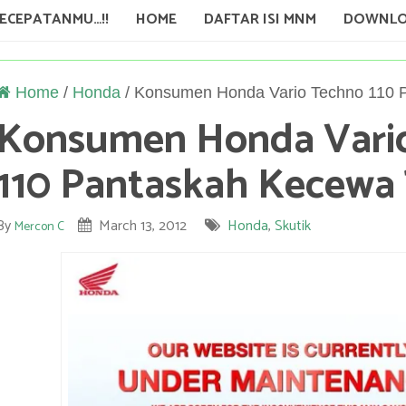
KECEPATANMU…!!
HOME
DAFTAR ISI MNM
DOWNLO
Home
/
Honda
/
Konsumen Honda Vario Techno 110 
Konsumen Honda Vari
110 Pantaskah Kecewa 
By
March 13, 2012
Honda
,
Skutik
Mercon C