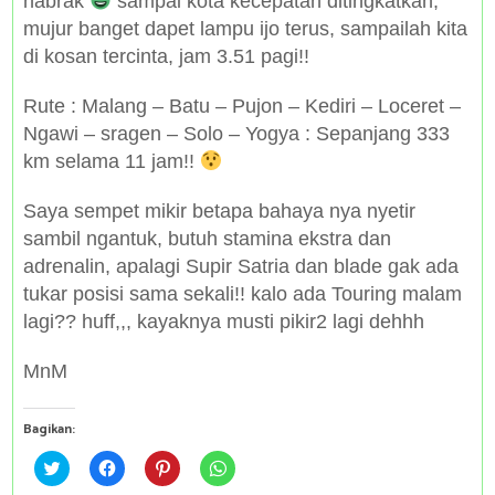
nabrak
sampai kota kecepatan ditingkatkan,
mujur banget dapet lampu ijo terus, sampailah kita
di kosan tercinta, jam 3.51 pagi!!
Rute : Malang – Batu – Pujon – Kediri – Loceret –
Ngawi – sragen – Solo – Yogya : Sepanjang 333
km selama 11 jam!!
Saya sempet mikir betapa bahaya nya nyetir
sambil ngantuk, butuh stamina ekstra dan
adrenalin, apalagi Supir Satria dan blade gak ada
tukar posisi sama sekali!! kalo ada Touring malam
lagi?? huff,,, kayaknya musti pikir2 lagi dehhh
MnM
Bagikan:
C
C
C
C
l
l
l
l
i
i
i
i