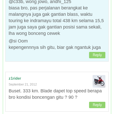
@c33b, wong jowo, andhi_125
biasa bro, pas perjalanan berangkat ke
malangnya juga gak gantian blass, waktu
touring ke indramayu total 438 km selama 15,5
jam juga saya gak gantian posisi sama sekali,
lha wong bonceng cewek
@si Oom
kepengennnya sih gitu, biar gak ngantuk juga
Reply
z1rider
September 21, 2012
Buset. 333 km. Blade dapet top speed berapa
bro kondisi boncengan gitu ? 90 ?
Reply