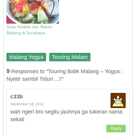
w
o
d
o
)
w
o
w
)
w
)
)
Susu Kedele dan Bakso
Malang di Surabaya
Malang Yogya
Touring Malam
9
Responses to “Touring Balik Malang – Yogya :
Nyetir sambil Tidurr…!!”
c33b
September 18, 2012
wah ngeri bro segitu jauhnya ga tukeran sama
sekali
Reply