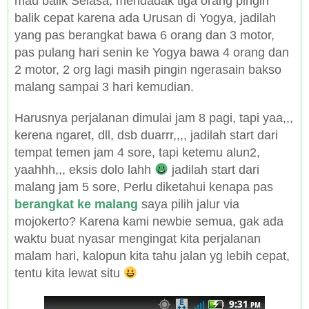
mau balik Selasa, mendadak tiga orang pingin
balik cepat karena ada Urusan di Yogya, jadilah
yang pas berangkat bawa 6 orang dan 3 motor,
pas pulang hari senin ke Yogya bawa 4 orang dan
2 motor, 2 org lagi masih pingin ngerasain bakso
malang sampai 3 hari kemudian.
Harusnya perjalanan dimulai jam 8 pagi, tapi yaa,,,
kerena ngaret, dll, dsb duarrr,,,, jadilah start dari
tempat temen jam 4 sore, tapi ketemu alun2,
yaahhh,,, eksis dolo lahh
jadilah start dari
malang jam 5 sore, Perlu diketahui kenapa pas
berangkat ke malang
saya pilih jalur via
mojokerto? Karena kami newbie semua, gak ada
waktu buat nyasar mengingat kita perjalanan
malam hari, kalopun kita tahu jalan yg lebih cepat,
tentu kita lewat situ