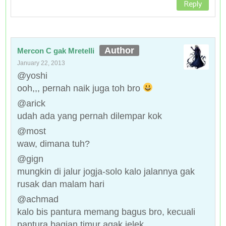
Reply
Mercon C gak Mretelli
January 22, 2013
@yoshi
ooh,,, pernah naik juga toh bro
@arick
udah ada yang pernah dilempar kok
@most
waw, dimana tuh?
@gign
mungkin di jalur jogja-solo kalo jalannya gak
rusak dan malam hari
@achmad
kalo bis pantura memang bagus bro, kecuali
pantura bagian timur agak jelek