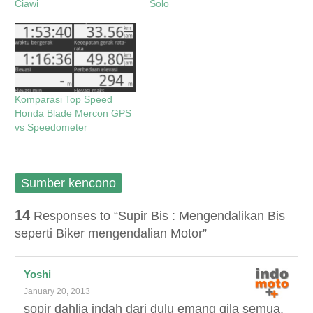
Ciawi
Solo
i
w
w
w
n
i
w
i
d
n
i
n
o
d
n
d
w
o
d
o
)
w
o
w
)
w
)
)
Komparasi Top Speed
Honda Blade Mercon GPS
vs Speedometer
Sumber kencono
14
Responses to “Supir Bis : Mengendalikan Bis
seperti Biker mengendalian Motor”
Yoshi
January 20, 2013
sopir dahlia indah dari dulu emang gila semua.