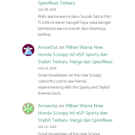
Spesifikasi Terbaru
July 28, 2026
Wah, warna-warna baru Suzuki Satria F150
FI 2016 ini keren banget! Saya suka banget
kombinasi warna merah dan hitamnya,
terlihat…
ArrowOut
on
Pilihan Warna New
Honda Scoopy 110 eSP Sporty dan
Stylish Terbaru: Harga dan Spesifikasi
July 24, 2026
Great breakdown on the new Scoopy
colors! It’s cool to see Honda
experimenting with the Sporty and Stylish
themes back…
ArrowsGo
on
Pilihan Warna New
Honda Scoopy 110 eSP Sporty dan
Stylish Terbaru: Harga dan Spesifikasi
July 22, 2026
Great breakdown of the new Scoopy