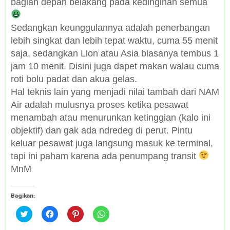
bagian depan belakang pada kedinginan semua
Sedangkan keunggulannya adalah penerbangan
lebih singkat dan lebih tepat waktu, cuma 55 menit
saja, sedangkan Lion atau Asia biasanya tembus 1
jam 10 menit. Disini juga dapet makan walau cuma
roti bolu padat dan akua gelas.
Hal teknis lain yang menjadi nilai tambah dari NAM
Air adalah mulusnya proses ketika pesawat
menambah atau menurunkan ketinggian (kalo ini
objektif) dan gak ada ndredeg di perut. Pintu
keluar pesawat juga langsung masuk ke terminal,
tapi ini paham karena ada penumpang transit
MnM
Bagikan:
C
C
C
C
l
l
l
l
i
i
i
i