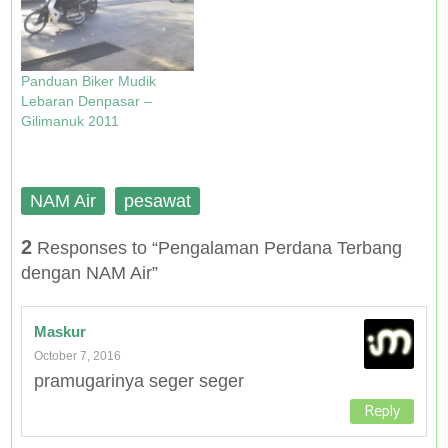
)
w
o
w
)
w
)
)
Panduan Biker Mudik
Lebaran Denpasar –
Gilimanuk 2011
NAM Air
pesawat
2
Responses to “Pengalaman Perdana Terbang
dengan NAM Air”
Maskur
October 7, 2016
pramugarinya seger seger
Reply