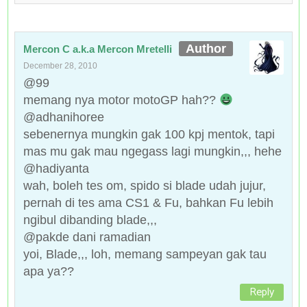
Mercon C a.k.a Mercon Mretelli
December 28, 2010
@99
memang nya motor motoGP hah??
@adhanihoree
sebenernya mungkin gak 100 kpj mentok, tapi
mas mu gak mau ngegass lagi mungkin,,, hehe
@hadiyanta
wah, boleh tes om, spido si blade udah jujur,
pernah di tes ama CS1 & Fu, bahkan Fu lebih
ngibul dibanding blade,,,
@pakde dani ramadian
yoi, Blade,,, loh, memang sampeyan gak tau
apa ya??
Reply