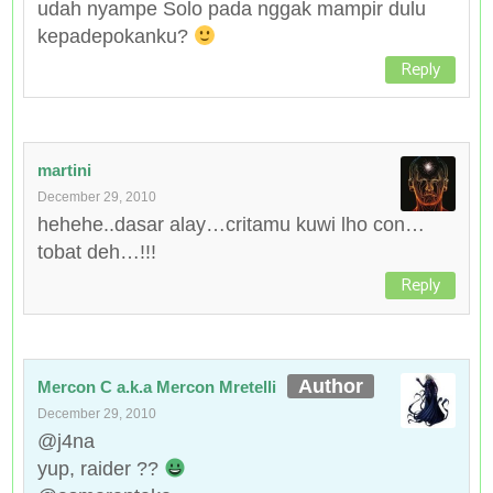
udah nyampe Solo pada nggak mampir dulu
kepadepokanku?
Reply
martini
December 29, 2010
hehehe..dasar alay…critamu kuwi lho con…
tobat deh…!!!
Reply
Mercon C a.k.a Mercon Mretelli
December 29, 2010
@j4na
yup, raider ??