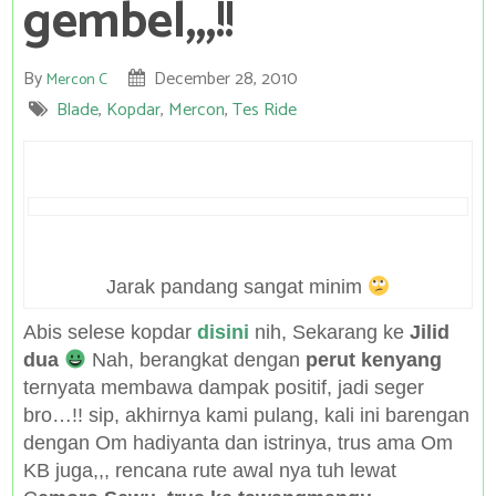
gembel,,,!!
By
December 28, 2010
Mercon C
Blade
,
Kopdar
,
Mercon
,
Tes Ride
Jarak pandang sangat minim
Abis selese kopdar
disini
nih, Sekarang ke
Jilid
dua
Nah, berangkat dengan
perut kenyang
ternyata membawa dampak positif, jadi seger
bro…!! sip, akhirnya kami pulang, kali ini barengan
dengan Om hadiyanta dan istrinya, trus ama Om
KB juga,,, rencana rute awal nya tuh lewat