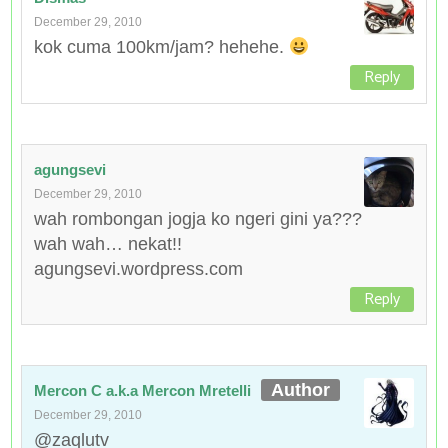
December 29, 2010
kok cuma 100km/jam? hehehe.
Reply
agungsevi
December 29, 2010
wah rombongan jogja ko ngeri gini ya???
wah wah… nekat!!
agungsevi.wordpress.com
Reply
Mercon C a.k.a Mercon Mretelli
December 29, 2010
@zaqlutv