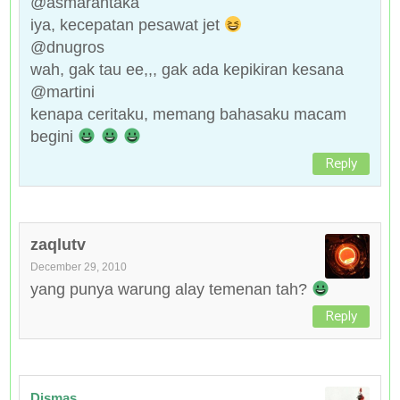
@asmarantaka
iya, kecepatan pesawat jet
@dnugros
wah, gak tau ee,,, gak ada kepikiran kesana
@martini
kenapa ceritaku, memang bahasaku macam
begini
Reply
zaqlutv
December 29, 2010
yang punya warung alay temenan tah?
Reply
Dismas