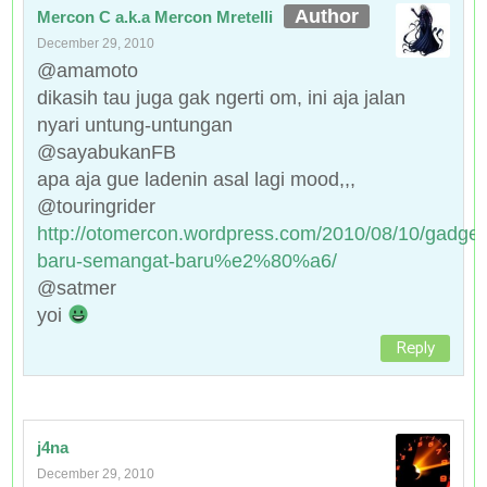
Mercon C a.k.a Mercon Mretelli
December 29, 2010
@amamoto
dikasih tau juga gak ngerti om, ini aja jalan
nyari untung-untungan
@sayabukanFB
apa aja gue ladenin asal lagi mood,,,
@touringrider
http://otomercon.wordpress.com/2010/08/10/gadget
baru-semangat-baru%e2%80%a6/
@satmer
yoi
Reply
j4na
December 29, 2010