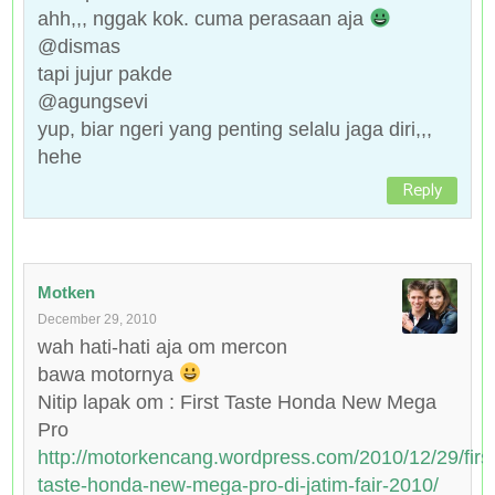
ahh,,, nggak kok. cuma perasaan aja
@dismas
tapi jujur pakde
@agungsevi
yup, biar ngeri yang penting selalu jaga diri,,,
hehe
Reply
Motken
December 29, 2010
wah hati-hati aja om mercon
bawa motornya
Nitip lapak om : First Taste Honda New Mega
Pro
http://motorkencang.wordpress.com/2010/12/29/first
taste-honda-new-mega-pro-di-jatim-fair-2010/