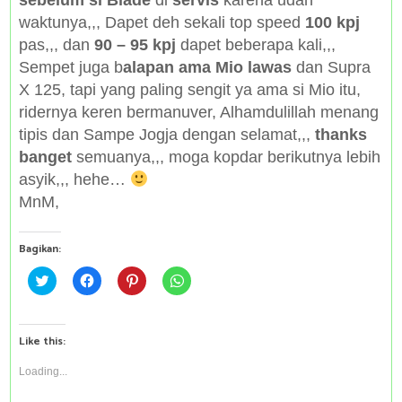
sebelum si Blade
di
servis
karena udah
waktunya,,, Dapet deh sekali top speed
100 kpj
pas,,, dan
90 – 95 kpj
dapet beberapa kali,,,
Sempet juga b
alapan ama Mio lawas
dan Supra
X 125, tapi yang paling sengit ya ama si Mio itu,
ridernya keren bermanuver, Alhamdulillah menang
tipis dan Sampe Jogja dengan selamat,,,
thanks
banget
semuanya,,, moga kopdar berikutnya lebih
asyik,,, hehe…
MnM,
Bagikan:
C
C
C
C
l
l
l
l
i
i
i
i
c
c
c
c
k
k
k
k
t
t
t
t
Like this:
o
o
o
o
s
s
s
s
h
h
h
h
Loading...
a
a
a
a
r
r
r
r