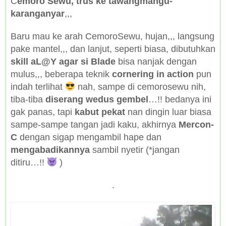
C
emoro Sewu, trus ke tawangmangu-
karanganyar
,,,
Baru mau ke arah CemoroSewu, hujan,,, langsung
pake mantel,,, dan lanjut, seperti biasa, dibutuhkan
skill aL@Y agar si Blade
bisa nanjak dengan
mulus,,, beberapa teknik
cornering in action
pun
indah terlihat
nah, sampe di cemorosewu nih,
tiba-tiba
diserang wedus gembel
…!! bedanya ini
gak panas, tapi
kabut pekat
nan dingin luar biasa
sampe-sampe tangan jadi kaku, akhirnya
Mercon-
C
dengan sigap mengambil hape dan
mengabadikannya
sambil nyetir (*jangan
ditiru…!!
)
.