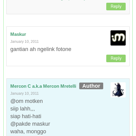
Reply
Maskur
January 10, 2011
gantian ah ngelink fotone
Reply
Mercon C a.k.a Mercon Mretelli
January 10, 2011
@om motken
siip lahh,,,
siap hati-hati
@pakde maskur
waha, monggo