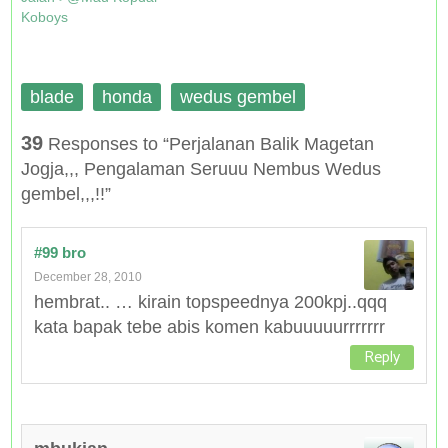
Koboys
blade
honda
wedus gembel
39
Responses to “Perjalanan Balik Magetan
Jogja,,, Pengalaman Seruuu Nembus Wedus
gembel,,,!!”
#99 bro
December 28, 2010
hembrat.. … kirain topspeednya 200kpj..qqq
kata bapak tebe abis komen kabuuuuurrrrrrr
Reply