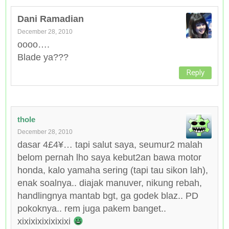
Dani Ramadian
December 28, 2010
oooo….
Blade ya???
Reply
thole
December 28, 2010
dasar 4£4¥… tapi salut saya, seumur2 malah
belom pernah lho saya kebut2an bawa motor
honda, kalo yamaha sering (tapi tau sikon lah),
enak soalnya.. diajak manuver, nikung rebah,
handlingnya mantab bgt, ga godek blaz.. PD
pokoknya.. rem juga pakem banget..
xixixixixixixixi