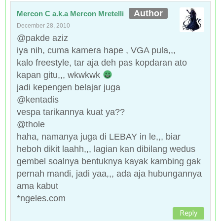
Mercon C a.k.a Mercon Mretelli
December 28, 2010
@pakde aziz
iya nih, cuma kamera hape , VGA pula,,,
kalo freestyle, tar aja deh pas kopdaran ato
kapan gitu,,, wkwkwk
jadi kepengen belajar juga
@kentadis
vespa tarikannya kuat ya??
@thole
haha, namanya juga di LEBAY in le,,, biar
heboh dikit laahh,,, lagian kan dibilang wedus
gembel soalnya bentuknya kayak kambing gak
pernah mandi, jadi yaa,,, ada aja hubungannya
ama kabut
*ngeles.com
Reply