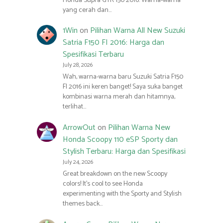
Honda Supra GTR 150 2016. Warna-warna
yang cerah dan…
1Win
on
Pilihan Warna All New Suzuki
Satria F150 FI 2016: Harga dan
Spesifikasi Terbaru
July 28, 2026
Wah, warna-warna baru Suzuki Satria F150
FI 2016 ini keren banget! Saya suka banget
kombinasi warna merah dan hitamnya,
terlihat…
ArrowOut
on
Pilihan Warna New
Honda Scoopy 110 eSP Sporty dan
Stylish Terbaru: Harga dan Spesifikasi
July 24, 2026
Great breakdown on the new Scoopy
colors! It’s cool to see Honda
experimenting with the Sporty and Stylish
themes back…