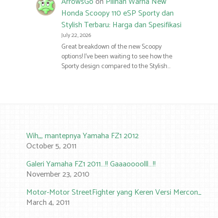
ArrowsGo
on
Pilihan Warna New
Honda Scoopy 110 eSP Sporty dan
Stylish Terbaru: Harga dan Spesifikasi
July 22, 2026
Great breakdown of the new Scoopy
options! I’ve been waiting to see how the
Sporty design compared to the Stylish…
Wih,,, mantepnya Yamaha FZ1 2012
October 5, 2011
Galeri Yamaha FZ1 2011…!! Gaaaoooolll…!!
November 23, 2010
Motor-Motor StreetFighter yang Keren Versi Mercon_C
March 4, 2011